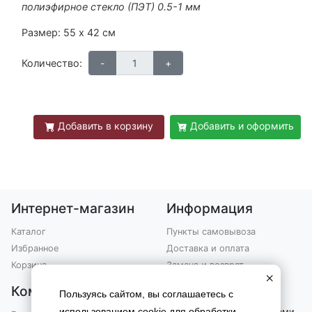
полиэфирное стекло (ПЭТ) 0.5-1 мм
Размер: 55 х 42 см
Количество:
Добавить в корзину
Добавить и оформить
Интернет-магазин
Информация
Каталог
Пункты самовывоза
Избранное
Доставка и оплата
Корзина
Замена и возврат
×
Компания
Контакты
Пользуясь сайтом, вы соглашаетесь с
использованием cookie для обработки
Вы можете связаться с нами