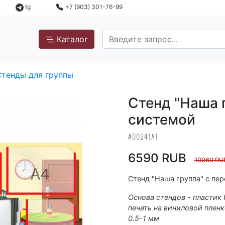
tg
+7 (903) 301-76-99
Каталог
Стенды для группы
Стенд "Наша 
системой
#00241А1
6590 RUB
10960 RU
Стенд "Наша группа" с пе
Основа стендов - пластик
печать на виниловой пленк
0.5-1 мм