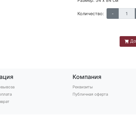
Размер: 54 х 84 см
Количество:
До
ация
Компания
овывоза
Реквизиты
оплата
Публичная оферта
зврат