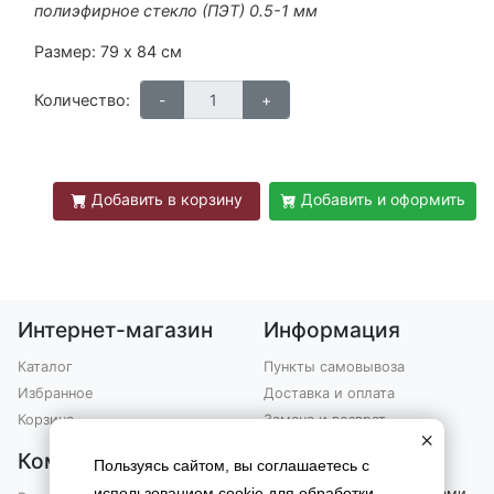
полиэфирное стекло (ПЭТ) 0.5-1 мм
Размер: 79 х 84 см
Количество:
Добавить в корзину
Добавить и оформить
Интернет-магазин
Информация
Каталог
Пункты самовывоза
Избранное
Доставка и оплата
Корзина
Замена и возврат
×
Компания
Контакты
Пользуясь сайтом, вы соглашаетесь с
использованием cookie для обработки
Вы можете связаться с нами