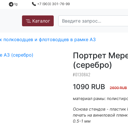
tg
+7 (903) 301-76-99
Каталог
х полководцев и флотоводцев в рамке А3
Портрет Мере
(серебро)
#01308А2
1090 RUB
2600 RUB
материал рамы: полистиро
Основа стендов - пластик
печать на виниловой пленк
0.5-1 мм