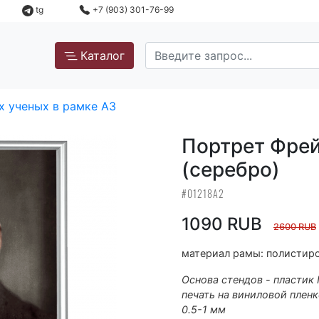
tg
+7 (903) 301-76-99
Каталог
х ученых в рамке А3
Портрет Фрей
(серебро)
#01218А2
1090 RUB
2600 RUB
материал рамы: полистиро
Основа стендов - пластик
печать на виниловой пленк
0.5-1 мм