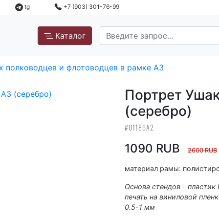
tg
+7 (903) 301-76-99
Каталог
х полководцев и флотоводцев в рамке А3
Портрет Ушак
(серебро)
#01186А2
1090 RUB
2600 RUB
материал рамы: полистиро
Основа стендов - пластик
печать на виниловой пленк
0.5-1 мм