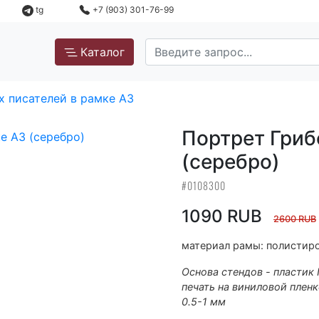
tg
+7 (903) 301-76-99
Каталог
х писателей в рамке А3
Портрет Гриб
(серебро)
#0108300
1090 RUB
2600 RUB
материал рамы: полистиро
Основа стендов - пластик
печать на виниловой пленк
0.5-1 мм