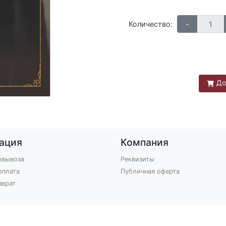
Количество:
До
ация
Компания
овывоза
Реквизиты
оплата
Публичная оферта
зврат