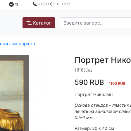
tg
+7 (903) 301-76-99
Каталог
ских монархов
Портрет Никол
#01033А2
590 RUB
1190 RUB
Портрет Николая II
Основа стендов - пластик
печать на виниловой пленк
0.5-1 мм
Размер: 30 х 42 см