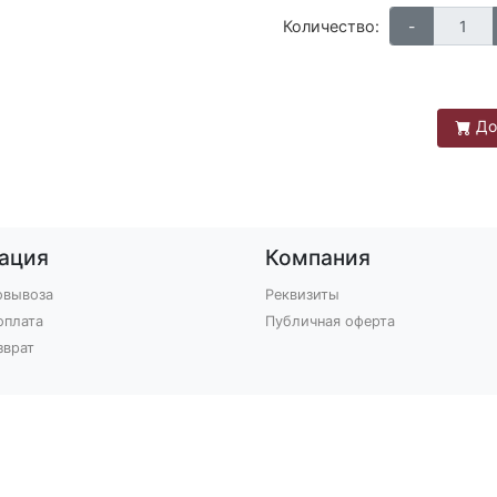
Количество:
До
ация
Компания
овывоза
Реквизиты
оплата
Публичная оферта
зврат