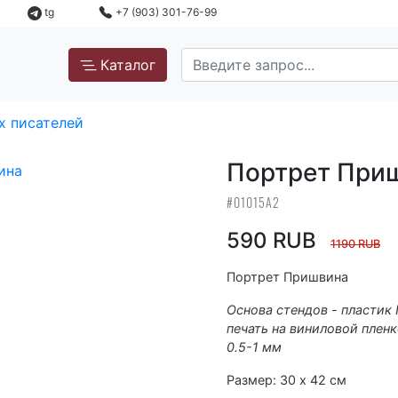
tg
+7 (903) 301-76-99
Каталог
х писателей
Портрет При
#01015А2
590 RUB
1190 RUB
Портрет Пришвина
Основа стендов - пластик
печать на виниловой пленк
0.5-1 мм
Размер: 30 х 42 см