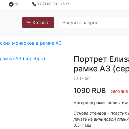
tg
+7 (903) 301-76-99
Каталог
ских монархов в рамке А3
Портрет Елиз
рамке А3 (се
#01193А2
1090 RUB
2600 RUB
материал рамы: полистиро
Основа стендов - пластик
печать на виниловой пленк
0.5-1 мм