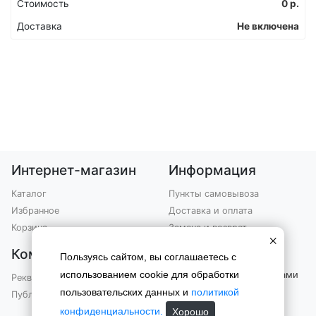
Стоимость
0
р.
Доставка
Не включена
Интернет-магазин
Информация
Каталог
Пункты самовывоза
Избранное
Доставка и оплата
Корзина
Замена и возврат
×
Компания
Контакты
Пользуясь сайтом, вы соглашаетесь с
использованием cookie для обработки
Вы можете связаться с нами
Реквизиты
по телефону
пользовательских данных и
политикой
Публичная оферта
+7 (903) 301-76-99
конфиденциальности.
Хорошо