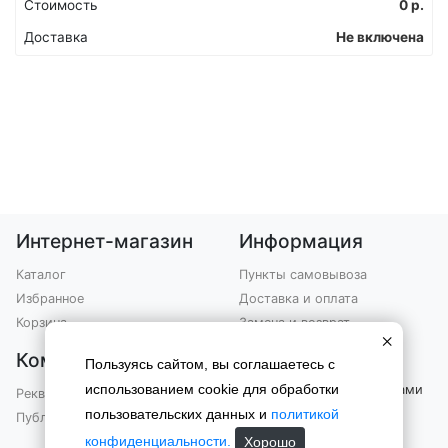
Стоимость
0
р.
Доставка
Не включена
Интернет-магазин
Информация
Каталог
Пункты самовывоза
Избранное
Доставка и оплата
Корзина
Замена и возврат
×
Компания
Контакты
Пользуясь сайтом, вы соглашаетесь с
использованием cookie для обработки
Вы можете связаться с нами
Реквизиты
по телефону
пользовательских данных и
политикой
Публичная оферта
+7 (903) 301-76-99
конфиденциальности.
Хорошо