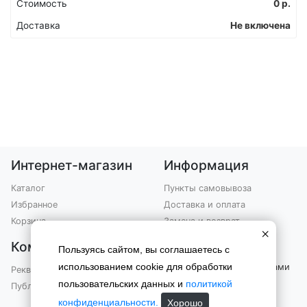
Стоимость
0
р.
Доставка
Не включена
Интернет-магазин
Информация
Каталог
Пункты самовывоза
Избранное
Доставка и оплата
Корзина
Замена и возврат
×
Компания
Контакты
Пользуясь сайтом, вы соглашаетесь с
использованием cookie для обработки
Вы можете связаться с нами
Реквизиты
по телефону
пользовательских данных и
политикой
Публичная оферта
+7 (903) 301-76-99
конфиденциальности.
Хорошо