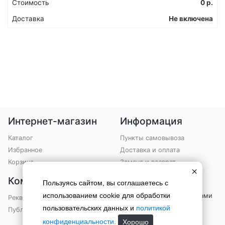
Стоимость
0
р.
Доставка
Не включена
Интернет-магазин
Информация
Каталог
Пункты самовывоза
Избранное
Доставка и оплата
Корзина
Замена и возврат
×
Компания
Контакты
Пользуясь сайтом, вы соглашаетесь с
использованием cookie для обработки
Вы можете связаться с нами
Реквизиты
по телефону
пользовательских данных и
политикой
Публичная оферта
+7 (903) 301-76-99
конфиденциальности.
Хорошо