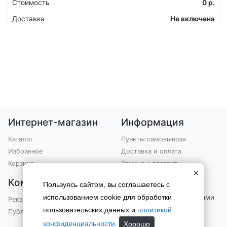
Стоимость
0
р.
Доставка
Не включена
Интернет-магазин
Информация
Каталог
Пункты самовывоза
Избранное
Доставка и оплата
Корзина
Замена и возврат
×
Компания
Контакты
Пользуясь сайтом, вы соглашаетесь с
использованием cookie для обработки
Вы можете связаться с нами
Реквизиты
по телефону
пользовательских данных и
политикой
Публичная оферта
+7 (903) 301-76-99
конфиденциальности.
Хорошо