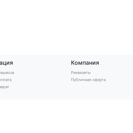
ация
Компания
овывоза
Реквизиты
оплата
Публичная оферта
зврат