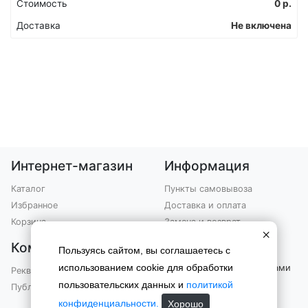
Стоимость
0
р.
Доставка
Не включена
Интернет-магазин
Информация
Каталог
Пункты самовывоза
Избранное
Доставка и оплата
Корзина
Замена и возврат
×
Компания
Контакты
Пользуясь сайтом, вы соглашаетесь с
использованием cookie для обработки
Вы можете связаться с нами
Реквизиты
по телефону
пользовательских данных и
политикой
Публичная оферта
+7 (903) 301-76-99
конфиденциальности.
Хорошо